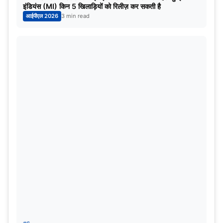
इंडियंस (MI) किन 5 खिलाड़ियों को रिलीज़ कर सकती है
लखनऊ- श्री भारत रत्न अटल बिहारी वाजपेयी एकाना स्टेडियम
आईपीएल 2026
3 min read
मैच की तारीख
मैच
13 अक्टूबर
ऑस्ट्रेलिया वर्सेज दक्षिण अफ्रीका
17 अक्टूबर
ऑस्ट्रेलिया वर्सेज क्वालिफायर-2
21 अक्टूबर
क्वालिफायर-1 वर्सेज क्वालिफायर-2 (दिन का मैच)
29 अक्टूबर
भारत बनाम इंग्लैंड
3 नवंबर
क्वालिफायर-1 वर्सेज अफगानिस्तान
पुणे- महाराष्ट्र क्रिकेट एसोसिएशन स्टेडियम
मैच की तारीख
मैच