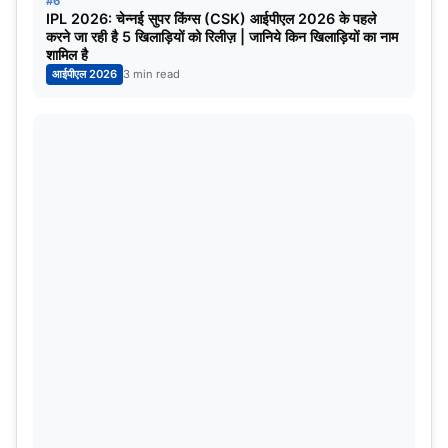
#6
IPL 2026: चेन्नई सुपर किंग्स (CSK) आईपीएल 2026 के पहले
19 अक्टूबर
भारत वर्सेज बांग्लादेश
करने जा रही है 5 खिलाड़ियों को रिलीज़ | जानिये किन खिलाड़ियों का नाम
शामिल है
आईपीएल 2026
3 min read
30 अक्टूबर
अफगानिस्तान वर्सेज क्वालिफायर-2
1 नवंबर
न्यूजीलैंड वर्सेज दक्षिण अफ्रीका
8 नवंबर
इंग्लैंड वर्सेज क्वालिफायर-1
12 नवंबर
ऑस्ट्रेलिया वर्सेज बांग्लादेश (दिन का मैच)
बैंगलुरु- चिन्नास्वामी स्टेडियम
मैच की तारीख
मैच
20 अक्टूबर
ऑस्ट्रेलिया बनाम पाकिस्तान
26 अक्टूबर
इंग्लैंड बनाम क्वालिफायर-2