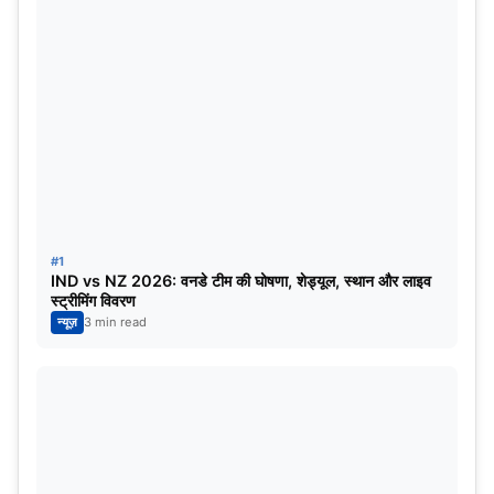
अक्टूबर को अहमदाबाद में ही सामना होगा। इस पूरे टूर्नामेंट के लिए 10
वेन्यू घोषित किए गए हैं, तो चलिए आपको बताते हैं किन वेन्यू पर कब,
किन-किन के बीच होंगे मैच…
अहमदाबाद- नरेन्द्र मोदी क्रिकेट स्टेडियम
मैच की तारीख
मैच
5 अक्टूबर
इंग्लैंड वर्सेज न्यूजीलैंड
#1
IND vs NZ 2026: वनडे टीम की घोषणा, शेड्यूल, स्थान और लाइव
स्ट्रीमिंग विवरण
15 अक्टूबर
भारत वर्सेज पाकिस्तान
न्यूज़
3 min read
4 नवंबर
इंग्लैंड वर्सेज ऑस्ट्रेलिया
10 नवंबर
दक्षिण अफ्रीका वर्सेज अफगानिस्तान
19 नवंबर
फाइनल