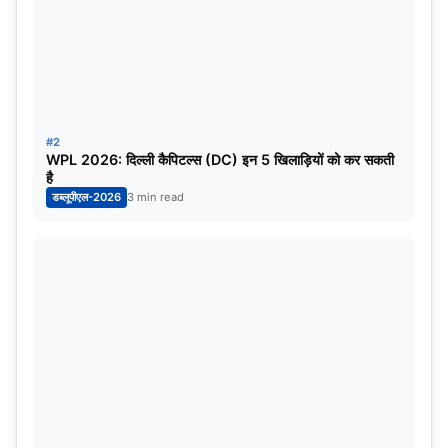
हैदराबाद- राजीव गांधी इंटरनेशनल क्रिकेट स्टेडियम
मैच की तारीख
मैच
6 अक्टूबर
पाकिस्तान वर्सेज क्वालिफायर-1
#2
WPL 2026: दिल्ली कैपिटल्स (DC) इन 5 खिलाड़ियों को कर सकती
है
9 अक्टूबर
न्यूजीलैंज वर्सेज क्वालिफायर-1
डब्लूपीएल-2026
3 min read
12 अक्टूबर
पाकिस्तान वर्सेज क्वालिफायर-2
धर्मशाला- हिमाचल प्रदेश क्रिकेट एसोसिएशन स्टेडियम
मैच की तारीख
मैच
7 अक्टूबर
बांग्लादेश वर्सेज अफगानिस्तान (दिन का मैच)