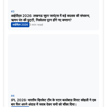
10 अक्टूबर
इंग्लैंड वर्सेज बांग्लादेश
16 अक्टूबर
दक्षिण अफ्रीका वर्सेज क्वालिफायर-1
#3
आईपीएल 2026: लखनऊ सुपर जायंट्स में बड़े बदलाव की संभावना,
ऋषभ पंत की छुट्टी, निकोलस पूरन होंगे नए कप्तान?
22 अक्टूबर
भारत बनाम न्यूजीलैंड
आईपीएल 2026
3 min read
29 अक्टूबर
ऑस्ट्रेलिया बनाम न्यूजीलैंड (दिन का मैच)
दिल्ली- अरुण जेटली क्रिकेट स्टेडियम
मैच की तारीख
मैच
7 अक्टूबर
दक्षिण अफ्रीका वर्सेज क्वालिफायर-2
11 अक्टूबर
भारत वर्सेज अफगानिस्तान
15 अक्टूबर
इंग्लैंड वर्सेज अफगानिस्तान
#4
IPL 2026: भारतीय क्रिकेट टीम के स्टार बल्लेबाज़ विराट कोहली ने एक
बार फिर अपने अंदाज़ में जवाब देकर सभी को चौंका दिया।