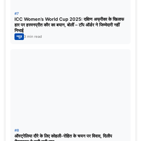
4 नवंबर
न्यूजीलैंड वर्सेज पाकिस्तान (दिन का मैच)
#7
ICC Women’s World Cup 2025: दक्षिण अफ्रीका के खिलाफ
9 नवंबर
न्यूजीलैंड वर्सेज क्वालिफायर-2
हार पर हरमनप्रीत कौर का बयान, बोलीं – टॉप ऑर्डर ने जिम्मेदारी नहीं
निभाई
न्यूज़
3 min read
11 नवंबर
भारत वर्सेज क्वालिफायर-1
मुंबई- वानखेड़े स्टेडियम
मैच की तारीख
मैच
21 अक्टूबर
इंग्लैंड वर्सेज दक्षिण अफ्रीका
24 अक्टूबर
दक्षिण अफ्रीका वर्सेज बांग्लादेश
2 नवंबर
भारत वर्सेज क्वालिफायर-2
#8
7 नवंबर
ऑस्ट्रेलिया वर्सेज अफगानिस्तान
ऑस्ट्रेलिया दौरे के लिए कोहली-रोहित के चयन पर विवाद, दिलीप