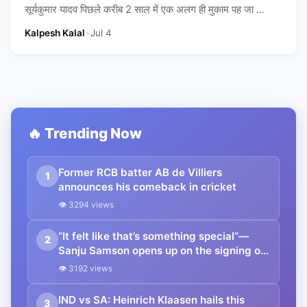
सूर्यकुमार यादव पिछले करीब 2 साल में एक अलग ही मुकाम पह जा ...
Kalpesh Kalal
•
Jul 4
🔥 Trending Now
Former RCB batter AB de Villiers
1
announces his comeback in cricket
👁 3294 views
“It felt like that’s something special”—
2
Sanju Samson opens up on the signing of
13-year-old Vaibhav Suryavanshi for the
👁 3192 views
Rajasthan Royals
IND vs SA: Heinrich Klaasen hails this
3