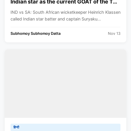
Indian star as the current GOAT of the T20
format
IND vs SA: South African wicketkeeper Heinrich Klassen
called Indian star batter and captain Suryaku...
Subhomoy Subhomoy Datta
Nov 13
हिन्दी