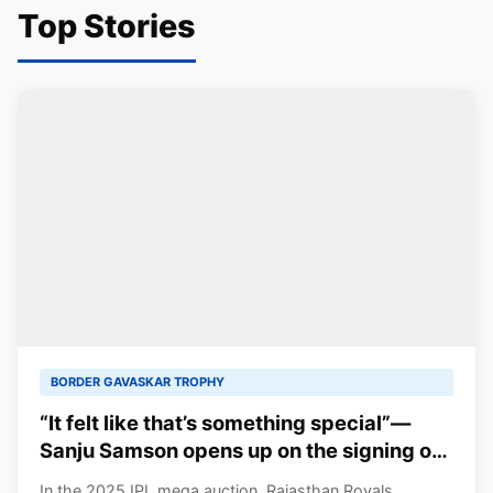
Top Stories
BORDER GAVASKAR TROPHY
“It felt like that’s something special”—
Sanju Samson opens up on the signing of
13-year-old Vaibhav Suryavanshi for the
In the 2025 IPL mega auction, Rajasthan Royals