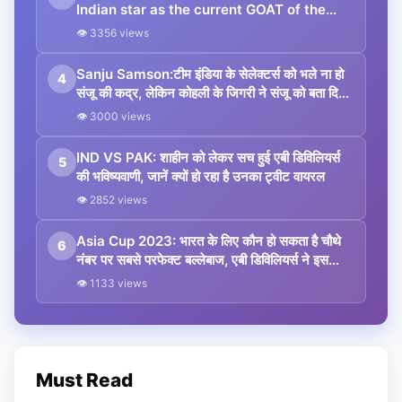
Indian star as the current GOAT of the
T20 format
👁 3356 views
Sanju Samson:टीम इंडिया के सेलेक्टर्स को भले ना हो
4
संजू की कद्र, लेकिन कोहली के जिगरी ने संजू को बता दिया
खास खिलाड़ी
👁 3000 views
IND VS PAK: शाहीन को लेकर सच हुई एबी डिविलियर्स
5
की भविष्यवाणी, जानें क्यों हो रहा है उनका ट्वीट वायरल
👁 2852 views
Asia Cup 2023: भारत के लिए कौन हो सकता है चौथे
6
नंबर पर सबसे परफेक्ट बल्लेबाज, एबी डिविलियर्स ने इस
खिलाड़ी को बताया सबसे भरोसेमंद
👁 1133 views
Must Read