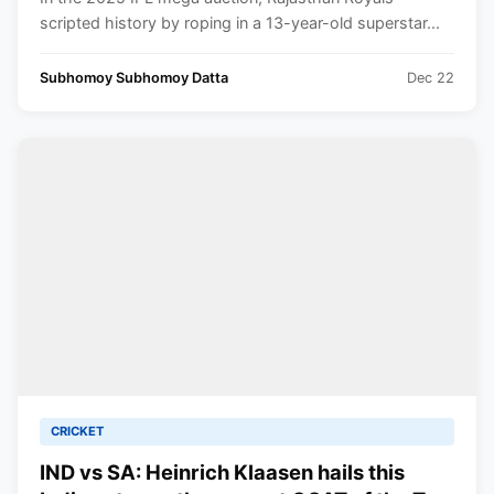
Rajasthan Royals
scripted history by roping in a 13-year-old superstar...
Subhomoy Subhomoy Datta
Dec 22
CRICKET
IND vs SA: Heinrich Klaasen hails this