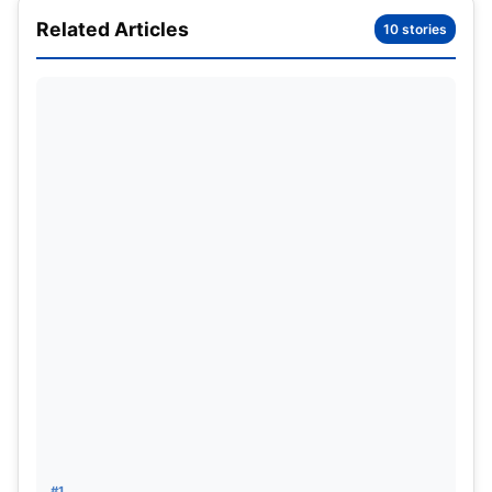
स्ट्राइक रेट
48.3
45.7
Related Articles
10 stories
इकॉनमी
2.63
3.37
5-विकेट
10
12
बुमराह की सटीकता और इकॉनमी उन्हें सुसंगत बनाती है, जबकि अख्तर
का स्ट्राइक रेट उनकी आक्रामकता को दर्शाता है।
गेंदबाजी शैली
अख्तर की तेज गेंदबाज़ी
:
अख्तर की तेज दौड़ और स्लिंगी एक्शन ने
बल्लेबाजों को कम समय दिया। उनके यॉर्कर और बाउंसर डरावने थे,
लेकिन असंगति और चोटें रुकावट बनीं।
बुमराह की सीम मूवमेंट:
बुमराह की छोटी दौड़, तेज-आर्म एक्शन और
सटीक सीम पोजीशन उन्हें अनूठा बनाती है। वह छल और विविधता से
#1