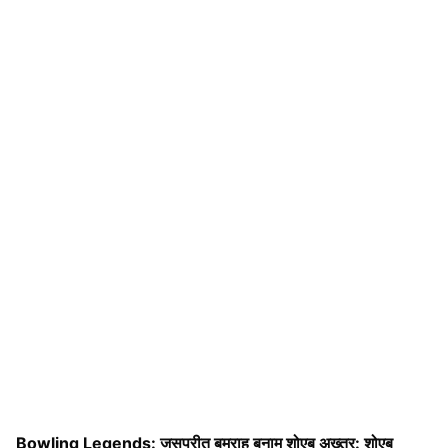
Bowling Legends:
जसप्रीत बुमराह बनाम शोएब अख्तर:
शोएब