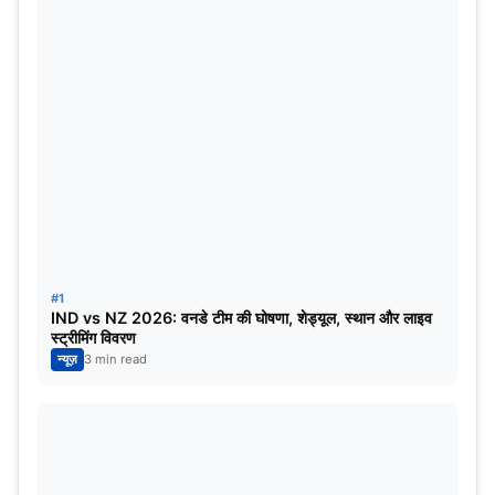
IPL-2023 (Source_Twitter)
महेन्द्र सिंह धोनी (चेन्नई सुपर किंग्स)
#1
IND vs NZ 2026: वनडे टीम की घोषणा, शेड्यूल, स्थान और लाइव
स्ट्रीमिंग विवरण
न्यूज़
3 min read
MS DHONI