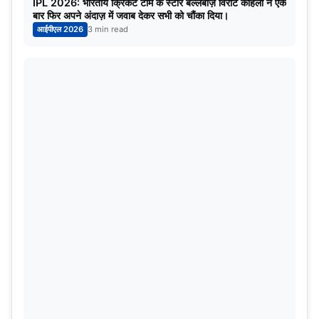
IPL 2026: भारतीय क्रिकेट टीम के स्टार बल्लेबाज़ विराट कोहली ने एक
बार फिर अपने अंदाज़ में जवाब देकर सभी को चौंका दिया।
आईपीएल 2026
3 min read
Rohit-Sharma
क्यों-
हिटमैन की कप्तानी की बात करें तो वो अब तक इस मेगा इवेंट में
मुंबई इंडियंस के लिए 2013 के कप्तानी कर रहे हैं, जहां उन्होंने अब
तक 143 मैचों में अगुवायी करते हुए अपनी टीम को 79 मैचों में जीत
दिलायी है, तो वहीं 60 मैचों में हार का सामना किया है। मौजूदा समय में
टीम इंडिया की कप्तानी भी रोहित शर्मा के हाथ में है और भारतीय टीम
जोरदार प्रदर्शन भी कर रही है। इस वजह से माना जा सकता है कि
रोहित में वो बात है कि वो अपनी टीम को एक बार फिर से अंतिम चार का