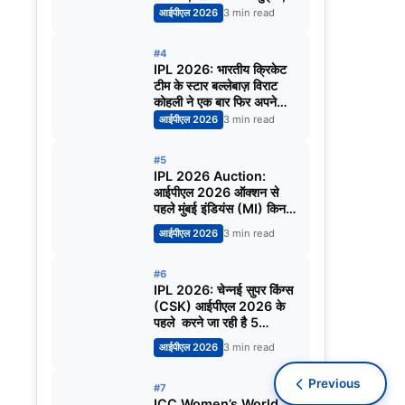
निकोलस पूरन होंगे नए कप्तान?
आईपीएल 2026
3 min read
#4
IPL 2026: भारतीय क्रिकेट
टीम के स्टार बल्लेबाज़ विराट
कोहली ने एक बार फिर अपने
अंदाज़ में जवाब देकर सभी को
आईपीएल 2026
3 min read
चौंका दिया।
#5
IPL 2026 Auction:
आईपीएल 2026 ऑक्शन से
पहले मुंबई इंडियंस (MI) किन 5
खिलाड़ियों को रिलीज़ कर सकती
आईपीएल 2026
3 min read
है
#6
IPL 2026: चेन्नई सुपर किंग्स
(CSK) आईपीएल 2026 के
पहले करने जा रही है 5
खिलाड़ियों को रिलीज़ | जानिये
आईपीएल 2026
3 min read
किन खिलाड़ियों का नाम शामिल है
Previous
#7
ICC Women’s World