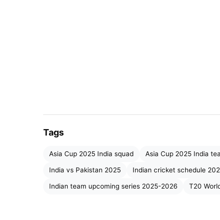
भारत का आगामी क्रिकेट शेड्यूल (T20
व
टूर्नामेंट/सीरीज़
तारीखें
एशिया कप 2025
9 – 28 सितंबर, 
भारत vs वेस्ट इंडीज (टेस्ट)
2 – 14 अक्टूबर,
भारत vs ऑस्ट्रेलिया
19 अक्टूबर – 8 न
Tags
भारत vs साउथ अफ्रीका
14 नवंबर – 19 द
Asia Cup 2025 India squad
Asia Cup 2025 India t
India vs Pakistan 2025
Indian cricket schedule 20
भारत vs न्यूज़ीलैंड
11 – 31 जनवरी,
Indian team upcoming series 2025-2026
T20 Worl
T20
वर्ल्ड कप 2026
फरवरी – मार्च, 2