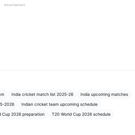
Advertisement
र्ल्ड कप 2026
तक)
मुकाबले
आयोजक देश
2025
3-7 T20I मैच
UAE
 2025
2 टेस्ट मैच
भारत
वंबर, 2025
3 ODI, 5 T20I
ऑस्ट्रेलिया
िसंबर, 2025
2 टेस्ट, 3 ODI, 5 T20I
भारत
eam
India cricket match list 2025-26
India upcoming matches
25-2026
Indian cricket team upcoming schedule
 2026
3 ODI, 5 T20I
भारत
d Cup 2026 preparation
T20 World Cup 2026 schedule
026
4-9 T20I मैच
भारत/श्रीलंका