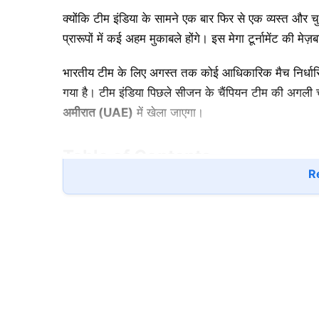
क्योंकि टीम इंडिया के सामने एक बार फिर से एक व्यस्त और चु
प्रारूपों में कई अहम मुकाबले होंगे। इस मेगा टूर्नामेंट की म
भारतीय टीम के लिए अगस्त तक कोई आधिकारिक मैच निर्धारित
गया है। टीम इंडिया पिछले सीजन के चैंपियन टीम की अगली 
अमीरात (UAE)
में खेला जाएगा।
Table of Contents
Re
भारत का आगामी क्रिकेट शेड्यूल (T20 वर्ल्ड कप 20
एशिया कप 2025: भारत बनाम पाकिस्तान हाई वोल्टेज म
T20 World Cup 2026: T20 वर्ल्ड कप 2026 से प
संभावित श्रीलंका दौरे की चर्चा
निष्कर्ष