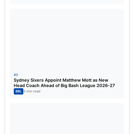
Die Prävalenz von Problemspielern
in verschiedenen Regionen
Die Häufigkeit von problematischem Glücksspiel
variiert weltweit erheblich. In Ländern wie
Schweden liegt die Prävalenz bei etwa 2 %,
während sie in Spanien nur bei 0,9 % liegt. In
Deutschland sind etwa 1,3 % der Erwachsenen von
#3
Sydney Sixers Appoint Matthew Mott as New
problematischem Glücksspiel betroffen, laut einer
Head Coach Ahead of Big Bash League 2026-27
Studie der Bundeszentrale für gesundheitliche
BBL
3 min read
Aufklärung.
Strategien zur
Schadensminimierung und