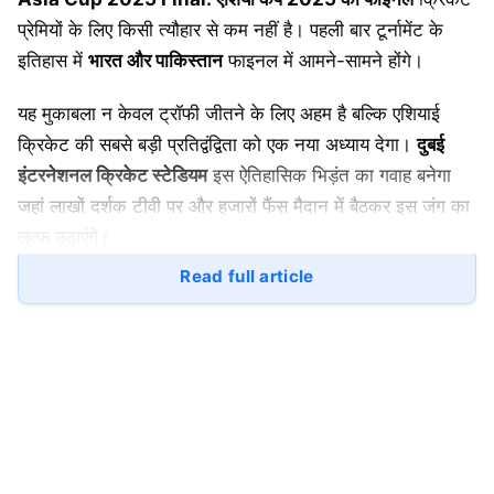
प्रेमियों के लिए किसी त्यौहार से कम नहीं है। पहली बार टूर्नामेंट के
इतिहास में
भारत और पाकिस्तान
फाइनल में आमने-सामने होंगे।
यह मुकाबला न केवल ट्रॉफी जीतने के लिए अहम है बल्कि एशियाई
क्रिकेट की सबसे बड़ी प्रतिद्वंद्विता को एक नया अध्याय देगा।
दुबई
इंटरनेशनल क्रिकेट स्टेडियम
इस ऐतिहासिक भिड़ंत का गवाह बनेगा
जहां लाखों दर्शक टीवी पर और हजारों फैंस मैदान में बैठकर इस जंग का
लुत्फ उठाएंगे।
Read full article
Asia Cup 2025 Final: भारत की अब तक
की यात्रा
सूर्यकुमार यादव की कप्तानी में भारतीय टीम
ने टूर्नामेंट में अब तक
शानदार प्रदर्शन किया है।
अभिषेक शर्मा
ने अपने आक्रामक अंदाज़ से पावरप्ले में विपक्षियों को