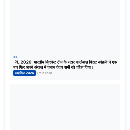
होंगी।
इससे पहले भारत ने पाकिस्तान को इस टूर्नामेंट के दोनों लीग मुकाबलों
में हराया है, लेकिन फाइनल एक अलग कहानी लिख सकता है।
खिलाडियों की मानसिक मजबूती होगी अहम
इतिहास गवाह है कि भारत-पाकिस्तान के मुकाबले सिर्फ तकनीक या
#4
फॉर्म से नहीं, बल्कि
दबाव झेलने और मानसिक मजबूती
से जीते जाते हैं।
IPL 2026: भारतीय क्रिकेट टीम के स्टार बल्लेबाज़ विराट कोहली ने एक
बार फिर अपने अंदाज़ में जवाब देकर सभी को चौंका दिया।
आईपीएल 2026
3 min read
भारत ने अब तक बेहतरीन टीम प्रदर्शन दिखाया है, जबकि पाकिस्तान
ने मुश्किल हालात से उबरने की कला साबित की है।
निष्कर्ष
एशिया कप 2025 का यह फाइनल सिर्फ एक ट्रॉफी की जंग नहीं है।
यह
गौरव,
प्रतिष्ठा और क्रिकेटिंग इतिहास
का वह अध्याय होगा जिसे
आने वाली पीढ़ियां याद रखेंगी।