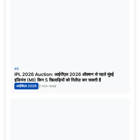
दुबई की रेत पर एशिया की दो सबसे बड़ी क्रिकेट शक्तियां भिड़ने को
तैयार हैं। चाहे जो भी जीते, यह मुकाबला क्रिकेट प्रेमियों के लिए एक
अविस्मरणीय अनुभव बनने वाला है।
यह भी पढ़ें:
IND vs PAK Final: Injury Update on
Abhishek Sharma and Pandya Ahead of Asia…
#5
IPL 2026 Auction: आईपीएल 2026 ऑक्शन से पहले मुंबई
इंडियंस (MI) किन 5 खिलाड़ियों को रिलीज़ कर सकती है
आईपीएल 2026
3 min read