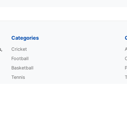
Categories
s,
Cricket
Football
Basketball
P
Tennis
W
© 2026 Sportsdanka. All rights reserved.