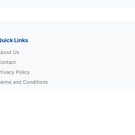
Quick Links
About Us
Contact
rivacy Policy
Terms and Conditions
Copyright Notice
rite For Us