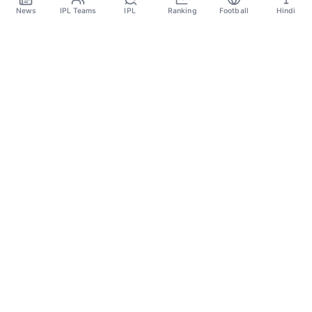
Sep 29
News
IPL Teams
IPL
Ranking
Football
Hindi
Sportsdanka
Sports News, Live Updates, Cricket Live Scores,
Schedules, Match Updates
Categories
Cricket