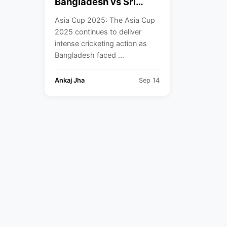
Bangladesh vs Sri
Lanka Match Result
Asia Cup 2025: The Asia Cup
and Updated Points
2025 continues to deliver
Table
intense cricketing action as
Bangladesh faced ...
Ankaj Jha
Sep 14