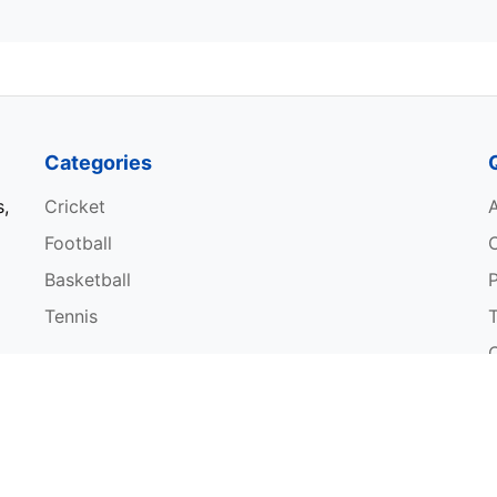
Categories
s,
Cricket
Football
Basketball
P
Tennis
W
© 2026 Sportsdanka. All rights reserved.