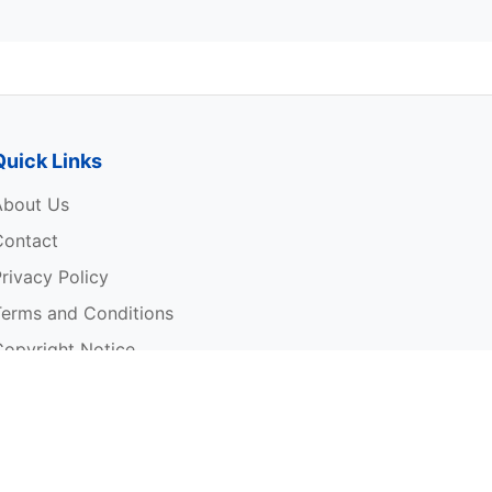
Quick Links
About Us
Contact
rivacy Policy
Terms and Conditions
Copyright Notice
rite For Us