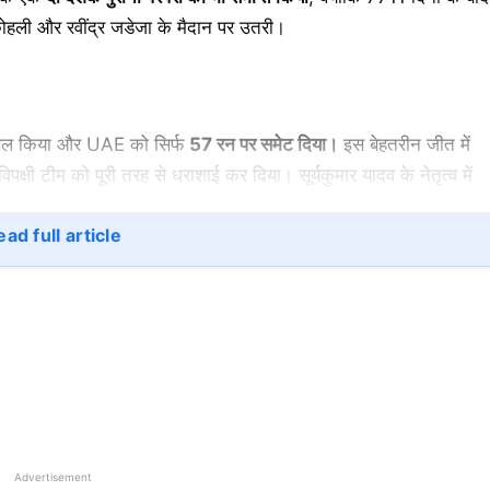
 कोहली और रवींद्र जडेजा के मैदान पर उतरी।
सिल किया और UAE को सिर्फ
57
रन पर समेट दिया।
इस बेहतरीन जीत में
े विपक्षी टीम को पूरी तरह से धराशाई कर दिया। सूर्यकुमार यादव के नेतृत्व में
ad full article
 रवींद्र जडेजा के एशिया कप में मैच खेला था
1
अगस्त
2004
को श्रीलंका
र हर एशिया कप में इन तीनों दिग्गज खिलाड़ियों ने टीम का प्रतिनिधित्व कि
आए हैं (2008, 2010, 2012, 2014, 2016, 2022, 2023) और कुल 37
कोहली ने 2010 से हर एशिया कप में हिस्सा लिया, सिवाय 2018 के, जब उन्हें
Advertisement