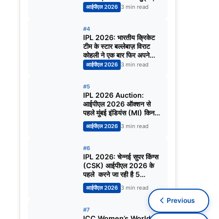
निकोलस पूरन होंगे नए कप्तान?
आईपीएल 2026
3 min read
#4
IPL 2026: भारतीय क्रिकेट
टीम के स्टार बल्लेबाज़ विराट
कोहली ने एक बार फिर अपने
अंदाज़ में जवाब देकर सभी को
आईपीएल 2026
3 min read
चौंका दिया।
#5
IPL 2026 Auction:
आईपीएल 2026 ऑक्शन से
पहले मुंबई इंडियंस (MI) किन 5
खिलाड़ियों को रिलीज़ कर सकती
आईपीएल 2026
3 min read
है
#6
IPL 2026: चेन्नई सुपर किंग्स
(CSK) आईपीएल 2026 के
पहले करने जा रही है 5
खिलाड़ियों को रिलीज़ | जानिये
आईपीएल 2026
3 min read
किन खिलाड़ियों का नाम शामिल है
Previous
#7
ICC Women’s World