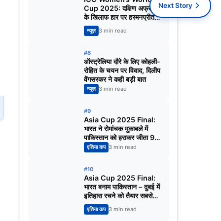
Next Story
Cup 2025: दक्षिण अफ्रीका
के खिलाफ हार पर हरमनप्रीत
कौर का बयान, बोलीं – टॉप ऑर्डर
न्यूज़
3 min read
ने जिम्मेदारी नहीं निभाई
#8
ऑस्ट्रेलिया दौरे के लिए कोहली-
रोहित के चयन पर विवाद, दिलीप
वेंगसरकर ने कही बड़ी बात
न्यूज़
3 min read
#9
Asia Cup 2025 Final:
भारत ने रोमांचक मुकाबले में
पाकिस्तान को हराकर जीता 9वां
खिताब
एशिया कप
3 min read
या
#10
Asia Cup 2025 Final:
भारत बनाम पाकिस्तान – दुबई में
इतिहास रचने को तैयार सबसे
बड़ा मुकाबला
एशिया कप
3 min read